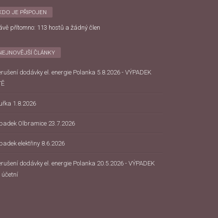
KDO JE PŘIPOJEN
ávě přítomno: 113 hostů a žádný člen
NEJNOVĚJŠÍ ČLÁNKY
erušení dodávky el. energie Polanka 5.8.2026 - VÝPADEK
TĚ
uřka 1.8.2026
padek Olbramice 23.7.2026
padek elektřiny 8.6.2026
erušení dodávky el. energie Polanka 20.5.2026 - VÝPADEK
 účetní