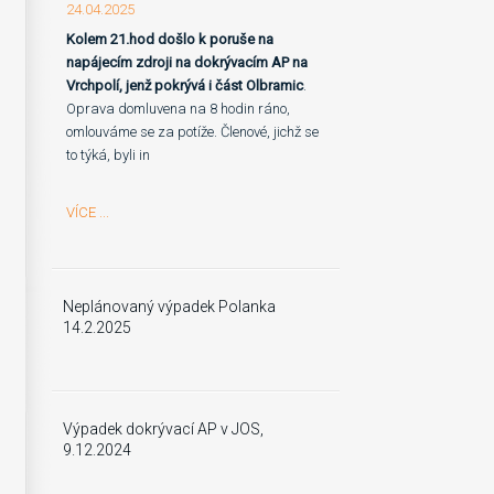
24.04.2025
Kolem 21.hod došlo k poruše na
napájecím zdroji na dokrývacím AP na
Vrchpolí, jenž pokrývá i část Olbramic
.
Oprava domluvena na 8 hodin ráno,
omlouváme se za potíže. Členové, jichž se
to týká, byli in
VÍCE ...
Neplánovaný výpadek Polanka
14.2.2025
Výpadek dokrývací AP v JOS,
9.12.2024