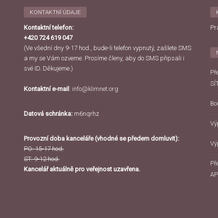
KONTAKTNÍ ÚDAJE
Kontaktní telefon:
Pr
+420 724 619 047
(Ve všední dny 9-17 hod., bude-li telefon vypnutý, zašlete SMS
a my se Vám ozveme. Prosíme členy, aby do SMS připsali i
své ID. Děkujeme.)
Př
SÍ
Kontaktní e-mail
:
info@klimnet.org
Bo
Datová schránka:
m6nqrhz
Vý
Provozní doba kanceláře (vhodné se předem domluvit):
Vý
PO: 15-17 hod.
ST: 9-12 hod.
Př
Kancelář aktuálně pro veřejnost uzavřena.
AP