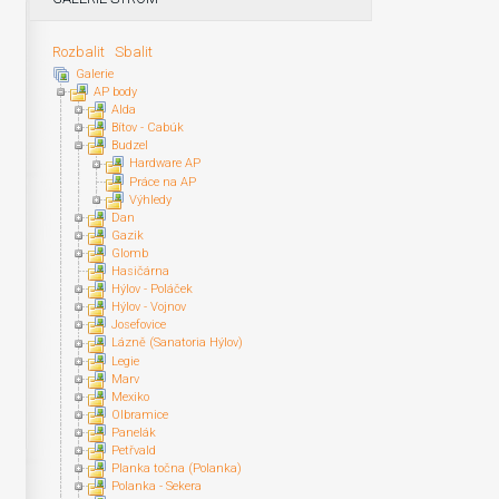
Rozbalit
Sbalit
Galerie
AP body
Alda
Bítov - Cabúk
Budzel
Hardware AP
Práce na AP
Výhledy
Dan
Gazik
Glomb
Hasičárna
Hýlov - Poláček
Hýlov - Vojnov
Josefovice
Lázně (Sanatoria Hýlov)
Legie
Marv
Mexiko
Olbramice
Panelák
Petřvald
Planka točna (Polanka)
Polanka - Sekera