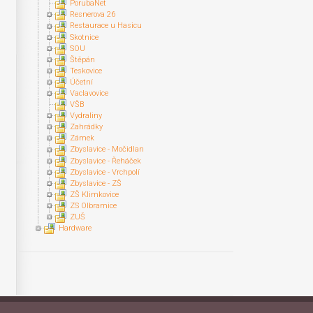
PorubaNet
Resnerova 26
Restaurace u Hasicu
Skotnice
SOU
Štěpán
Teskovice
Účetní
Vaclavovice
VŠB
Vydraliny
Zahrádky
Zámek
Zbyslavice - Močidlan
Zbyslavice - Řeháček
Zbyslavice - Vrchpolí
Zbyslavice - ZŠ
ZŠ Klimkovice
ZS Olbramice
ZUŠ
Hardware