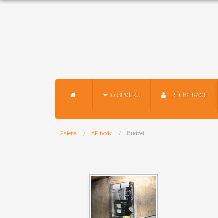
O SPOLKU
REGISTRACE
Galerie
AP body
Budzel