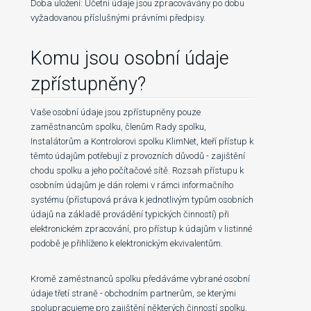
Doba uložení: Účetní údaje jsou zpracovávány po dobu
vyžadovanou příslušnými právními předpisy.
Komu jsou osobní údaje
zpřístupněny?
Vaše osobní údaje jsou zpřístupněny pouze
zaměstnancům spolku, členům Rady spolku,
Instalátorům a Kontrolorovi spolku KlimNet, kteří přístup k
těmto údajům potřebují z provozních důvodů - zajištění
chodu spolku a jeho počítačové sítě. Rozsah přístupu k
osobním údajům je dán rolemi v rámci informačního
systému (přístupová práva k jednotlivým typům osobních
údajů na základě provádění typických činností) při
elektronickém zpracování, pro přístup k údajům v listinné
podobě je přihlíženo k elektronickým ekvivalentům.
Kromě zaměstnanců spolku předáváme vybrané osobní
údaje třetí straně - obchodním partnerům, se kterými
spolupracujeme pro zajištění některých činností spolku.