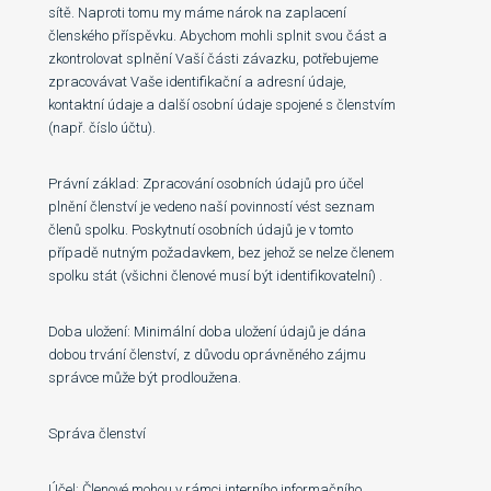
sítě. Naproti tomu my máme nárok na zaplacení
členského příspěvku. Abychom mohli splnit svou část a
zkontrolovat splnění Vaší části závazku, potřebujeme
zpracovávat Vaše identifikační a adresní údaje,
kontaktní údaje a další osobní údaje spojené s členstvím
(např. číslo účtu).
Právní základ: Zpracování osobních údajů pro účel
plnění členství je vedeno naší povinností vést seznam
členů spolku. Poskytnutí osobních údajů je v tomto
případě nutným požadavkem, bez jehož se nelze členem
spolku stát (všichni členové musí být identifikovatelní) .
Doba uložení: Minimální doba uložení údajů je dána
dobou trvání členství, z důvodu oprávněného zájmu
správce může být prodloužena.
Správa členství
Účel: Členové mohou v rámci interního informačního