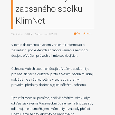
zapsaného spolku
KlimNet
Vytisknout
24. květen 2018
Zobrazení: 10673
V tomto dokumentu bychom Vás chtěli informovat o
zásadách, podle kterých zpracováváme Vaše osobní
údaje a o Vašich právech s tímto souvisejících.
Ochrana Vašich osobních údajů a Vašeho soukromí je
pro nás skutečně důležitá, proto s Vašimi osobními údaji
nakládáme s řádnou péčí a v souladu s platnými
právními předpisy dbáme o jejich náležitou ochranu.
Tyto informace si, prosíme, pečlivě přečtěte. Vždy, když
od Vás získáváme Vaše osobní údaje, se na tyto zásady
odkazujeme a umožňujeme Vám si tyto zásady přečíst.
Snažili jsme se o to, aby tyto zásady byly co