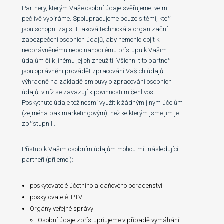
Partnery, kterým Vaše osobní údaje svěřujeme, velmi
pečlivě vybíráme. Spolupracujeme pouze s těmi, kteří
jsou schopni zajistit taková technická a organizační
zabezpečení osobních údajů, aby nemohlo dojít k
neoprávněnému nebo nahodilému přístupu k Vašim
údajům či k jinému jejich zneužití. Všichni tito partneři
jsou oprávněni provádět zpracování Vašich údajů
výhradně na základě smlouvy o zpracování osobních
údajů, v níž se zavazují k povinnosti mlčenlivosti.
Poskytnuté údaje též nesmí využít k žádným jiným účelům
(zejména pak marketingovým), než ke kterým jsme jim je
zpřístupnili.
Přístup k Vašim osobním údajům mohou mít následující
partneří (příjemci):
poskytovatelé účetního a daňového poradenství
poskytovatelé IPTV
Orgány veřejné správy
Osobní údaje zpřístupňujeme v případě vymáhání