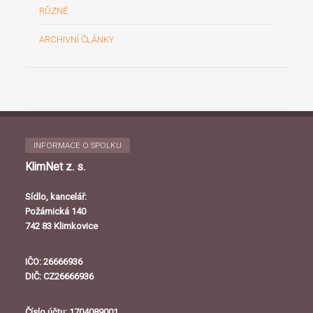
RŮZNÉ
ARCHIVNÍ ČLÁNKY
INFORMACE O SPOLKU
KlimNet z. s.
Sídlo, kancelář:
Požárnická 140
742 83 Klimkovice
IČO: 26666936
DIČ: CZ26666936
Číslo účtu: 1704089001