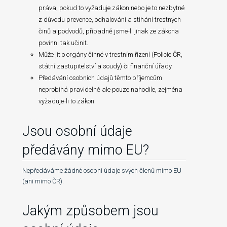
práva, pokud to vyžaduje zákon nebo je to nezbytné
z důvodu prevence, odhalování a stíhání trestných
činů a podvodů, případně jsme-li jinak ze zákona
povinni tak učinit.
Může jít o orgány činné v trestním řízení (Policie ČR,
státní zastupitelství a soudy) či finanční úřady.
Předávání osobních údajů těmto příjemcům
neprobíhá pravidelně ale pouze nahodile, zejména
vyžaduje-li to zákon.
Jsou osobní údaje
předávány mimo EU?
Nepředáváme žádné osobní údaje svých členů mimo EU
(ani mimo ČR).
Jakým způsobem jsou