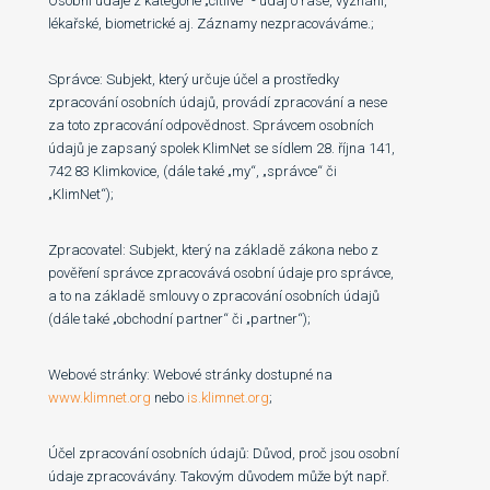
Osobní údaje z kategorie „citlivé“ - údaj o rase, vyznání,
lékařské, biometrické aj. Záznamy nezpracováváme.;
Správce: Subjekt, který určuje účel a prostředky
zpracování osobních údajů, provádí zpracování a nese
za toto zpracování odpovědnost. Správcem osobních
údajů je zapsaný spolek KlimNet se sídlem 28. října 141,
742 83 Klimkovice, (dále také „my“, „správce“ či
„KlimNet“);
Zpracovatel: Subjekt, který na základě zákona nebo z
pověření správce zpracovává osobní údaje pro správce,
a to na základě smlouvy o zpracování osobních údajů
(dále také „obchodní partner“ či „partner“);
Webové stránky: Webové stránky dostupné na
www.klimnet.org
nebo
is.klimnet.org
;
Účel zpracování osobních údajů: Důvod, proč jsou osobní
údaje zpracovávány. Takovým důvodem může být např.