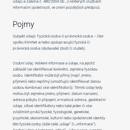
údajů a zákona č. 480/2004 Sb., o některých službách
informační společnosti, ve znění pozdějších předpisů.
Pojmy
Subjekt údajů: Fyzická osoba či právnická osoba – člen
spolku KlimNet a/nebo spolupracující fyzická či
právnická osoba (dodavatel zboží či služeb).
Osobní údaj: Veškeré informace a údaje, na jejichž
základě lze identifikovat konkrétní, zejména fyzickou
osobu. Identifikátor může být přímý (např. jméno,
příjmení) nebo nepřímý (umožňující identifikovat danou
osobou kombinací více identifikátorů). Těmito údaji tedy
mohou být zejména jméno, příjmení, datum narození,
adresa pobytu či připojení, e-mailová adresa, geolokační
údaje, síťové identifikátory nebo také jeden či více
zvláštních prvků fyzické, fyziologické, genetické,
psychické, ekonomické, kulturní nebo společenské identity
této fyzické osoby (dále také „údaje“ či „informace“).