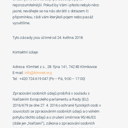
nejsrozumitelnější. Pokud by Vám i přesto nebylo něco
jasné, neváhejte se na nás obrátit s dotazem či
připomínkou, rádi vám kterýkoli pojem nebo pasáž
vysvětlíme.
Tyto zásady jsou účinné od 24. května 2018.
Kontaktní údaje:
Adresa: KlimNet z.s., 28. října 141, 742 83 Klimkovice
E-mail:
info@klimnet.org
Tel.: +420 724 619 047 (Po – Pá, 9:00 – 17:00)
Zpracování osobních údajů probíhá v souladu s
Nařízením Evropského parlamentu a Rady (EU)
2016/679 ze dne 27. 4. 2016 o ochraně fyzických osob v
souvislosti se zpracováním osobních údajů a o volném
pohybu těchto údajů a o zrušení směrnice 95/46/ES
(dále jen „Nařízení“), zákona o zpracování osobních