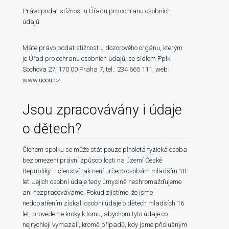
Právo podat stížnost u Úřadu pro ochranu osobních
údajů
Máte právo podat stížnost u dozorového orgánu, kterým
je Úřad pro ochranu osobních údajů, se sídlem Pplk.
Sochova 27, 170 00 Praha 7, tel.: 234 665 111, web:
www.uoou.cz.
Jsou zpracovávány i údaje
o dětech?
Členem spolku se může stát pouze plnoletá fyzická osoba
bez omezení právní způsobilosti na území České
Republiky – členství tak není určeno osobám mladším 18
let. Jejich osobní údaje tedy úmyslně neshromažďujeme
ani nezpracováváme. Pokud zjistíme, že jsme
nedopatřením získali osobní údaje o dětech mladších 16
let, provedeme kroky k tomu, abychom tyto údaje co
nejrychleji vymazali, kromě případů, kdy jsme příslušným