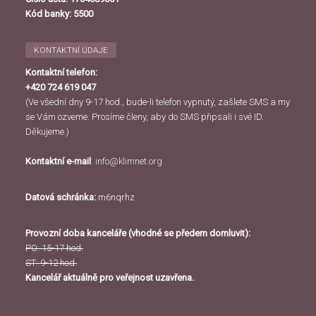
Kód banky: 5500
KONTAKTNÍ ÚDAJE
Kontaktní telefon:
+420 724 619 047
(Ve všední dny 9-17 hod., bude-li telefon vypnutý, zašlete SMS a my
se Vám ozveme. Prosíme členy, aby do SMS připsali i své ID.
Děkujeme.)
Kontaktní e-mail
:
info@klimnet.org
Datová schránka:
m6nqrhz
Provozní doba kanceláře (vhodné se předem domluvit):
PO: 15-17 hod.
ST: 9-12 hod.
Kancelář aktuálně pro veřejnost uzavřena.