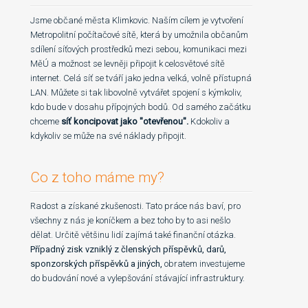
Jsme občané města Klimkovic. Naším cílem je vytvoření
Metropolitní počítačové sítě, která by umožnila občanům
sdílení síťových prostředků mezi sebou, komunikaci mezi
MěÚ a možnost se levněji připojit k celosvětové sítě
internet. Celá síť se tváří jako jedna velká, volně přístupná
LAN. Můžete si tak libovolně vytvářet spojení s kýmkoliv,
kdo bude v dosahu přípojných bodů. Od samého začátku
chceme
síť koncipovat jako "otevřenou".
Kdokoliv a
kdykoliv se může na své náklady připojit.
Co z toho máme my?
Radost a získané zkušenosti. Tato práce nás baví, pro
všechny z nás je koníčkem a bez toho by to asi nešlo
dělat. Určitě většinu lidí zajímá také finanční otázka.
Případný zisk vzniklý z členských příspěvků, darů,
sponzorských příspěvků a jiných,
obratem investujeme
do budování nové a vylepšování stávající infrastruktury.