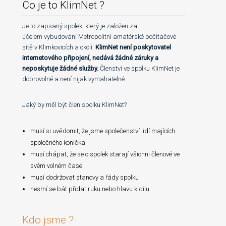
Co je to KlimNet ?
Je to zapsaný spolek, který je založen za
účelem vybudování Metropolitní amatérské počítačové
sítě v Klimkovicích a okolí.
KlimNet není poskytovatel
internetového připojení, nedává žádné záruky a
neposkytuje žádné služby.
Členství ve spolku KlimNet je
dobrovolné a není nijak vymahatelné.
Jaký by měl být člen spolku KlimNet?
musí si uvědomit, že jsme společenství lidí majících
společného koníčka
musí chápat, že se o spolek starají všichni členové ve
svém volném čase
musí dodržovat stanovy a řády spolku
nesmí se bát přidat ruku nebo hlavu k dílu
Kdo jsme ?