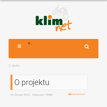
Vyhledávání...
O spolku
O projektu
Vytisknout
19. březen 2015
Zobrazení: 18689