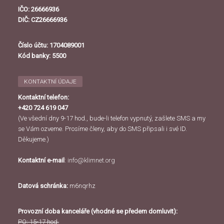
IČO: 26666936
DIČ: CZ26666936
Číslo účtu: 1704089001
Kód banky: 5500
KONTAKTNÍ ÚDAJE
Kontaktní telefon:
+420 724 619 047
(Ve všední dny 9-17 hod., bude-li telefon vypnutý, zašlete SMS a my
se Vám ozveme. Prosíme členy, aby do SMS připsali i své ID.
Děkujeme.)
Kontaktní e-mail
:
info@klimnet.org
Datová schránka:
m6nqrhz
Provozní doba kanceláře (vhodné se předem domluvit):
PO: 15-17 hod.