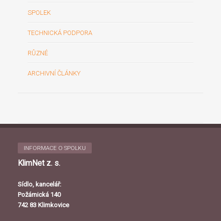
SPOLEK
TECHNICKÁ PODPORA
RŮZNÉ
ARCHIVNÍ ČLÁNKY
INFORMACE O SPOLKU
KlimNet z. s.
Sídlo, kancelář:
Požárnická 140
742 83 Klimkovice