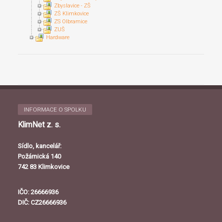
Zbyslavice - ZŠ
ZŠ Klimkovice
ZS Olbramice
ZUŠ
Hardware
INFORMACE O SPOLKU
KlimNet z. s.
Sídlo, kancelář:
Požárnická 140
742 83 Klimkovice
IČO: 26666936
DIČ: CZ26666936