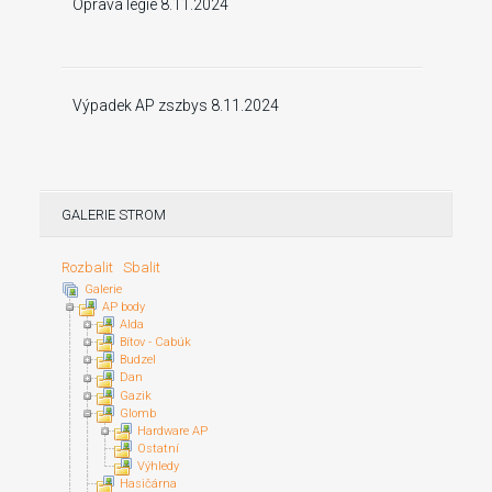
Oprava legie 8.11.2024
Výpadek AP zszbys 8.11.2024
GALERIE STROM
Rozbalit
Sbalit
Galerie
AP body
Alda
Bítov - Cabúk
Budzel
Dan
Gazik
Glomb
Hardware AP
Ostatní
Výhledy
Hasičárna