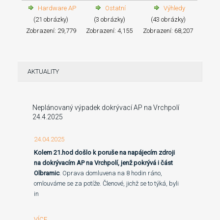
Hardware AP
Ostatní
Výhledy
(21 obrázky)
(3 obrázky)
(43 obrázky)
Zobrazení: 29,779
Zobrazení: 4,155
Zobrazení: 68,207
AKTUALITY
Neplánovaný výpadek dokrývací AP na Vrchpolí
24.4.2025
24.04.2025
Kolem 21.hod došlo k poruše na napájecím zdroji
na dokrývacím AP na Vrchpolí, jenž pokrývá i část
Olbramic
. Oprava domluvena na 8 hodin ráno,
omlouváme se za potíže. Členové, jichž se to týká, byli
in
VÍCE ...