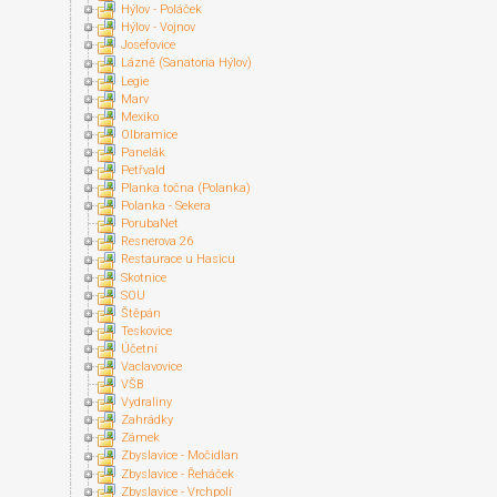
Hýlov - Poláček
Hýlov - Vojnov
Josefovice
Lázně (Sanatoria Hýlov)
Legie
Marv
Mexiko
Olbramice
Panelák
Petřvald
Planka točna (Polanka)
Polanka - Sekera
PorubaNet
Resnerova 26
Restaurace u Hasicu
Skotnice
SOU
Štěpán
Teskovice
Účetní
Vaclavovice
VŠB
Vydraliny
Zahrádky
Zámek
Zbyslavice - Močidlan
Zbyslavice - Řeháček
Zbyslavice - Vrchpolí