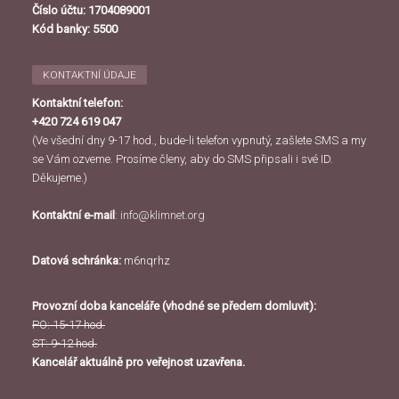
Číslo účtu: 1704089001
Kód banky: 5500
KONTAKTNÍ ÚDAJE
Kontaktní telefon:
+420 724 619 047
(Ve všední dny 9-17 hod., bude-li telefon vypnutý, zašlete SMS a my
se Vám ozveme. Prosíme členy, aby do SMS připsali i své ID.
Děkujeme.)
Kontaktní e-mail
:
info@klimnet.org
Datová schránka:
m6nqrhz
Provozní doba kanceláře (vhodné se předem domluvit):
PO: 15-17 hod.
ST: 9-12 hod.
Kancelář aktuálně pro veřejnost uzavřena.