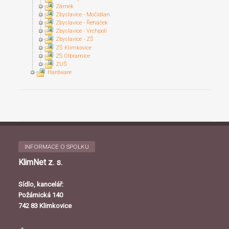
Zámek
Zbyslavice - Močidlan
Zbyslavice - Řeháček
Zbyslavice - Vrchpolí
Zbyslavice - ZŠ
ZŠ Klimkovice
ZS Olbramice
ZUŠ
Hardware
INFORMACE O SPOLKU
KlimNet z. s.
Sídlo, kancelář:
Požárnická 140
742 83 Klimkovice