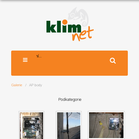
Vyhledávání...
Galerie
AP body
Podkategorie