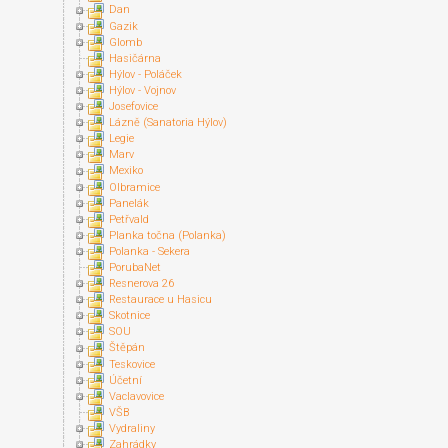
Dan
Gazik
Glomb
Hasičárna
Hýlov - Poláček
Hýlov - Vojnov
Josefovice
Lázně (Sanatoria Hýlov)
Legie
Marv
Mexiko
Olbramice
Panelák
Petřvald
Planka točna (Polanka)
Polanka - Sekera
PorubaNet
Resnerova 26
Restaurace u Hasicu
Skotnice
SOU
Štěpán
Teskovice
Účetní
Vaclavovice
VŠB
Vydraliny
Zahrádky