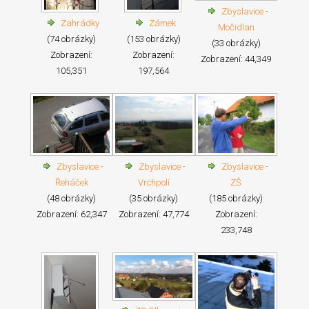
Zbyslavice -
Zahrádky
Zámek
Močidlan
(74 obrázky)
(153 obrázky)
(33 obrázky)
Zobrazení:
Zobrazení:
Zobrazení: 44,349
105,351
197,564
Zbyslavice -
Zbyslavice -
Zbyslavice -
Řeháček
Vrchpolí
ZŠ
(48 obrázky)
(35 obrázky)
(185 obrázky)
Zobrazení: 62,347
Zobrazení: 47,774
Zobrazení:
233,748