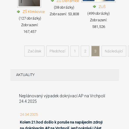
ZS Olbramice
ZUŠ
(38 obrázky)
ZŠ Klimkovice
(499 obrázky)
Zobrazení: 53,808
(127 obrázky)
Zobrazení:
Zobrazení:
581,526
167,457
Začátek
Předchozí
1
2
3
Následující
AKTUALITY
Neplánovaný výpadek dokrývací AP na Vrchpolí
24.4.2025
24.04.2025
Kolem 21.hod došlo k poruše na napájecím zdroji
na dokrývacím AP na Vrchpolí, jenž pokrývá i část