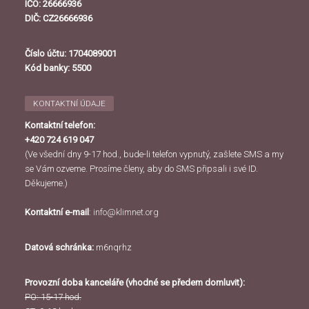
IČO: 26666936
DIČ: CZ26666936
Číslo účtu: 1704089001
Kód banky: 5500
KONTAKTNÍ ÚDAJE
Kontaktní telefon:
+420 724 619 047
(Ve všední dny 9-17 hod., bude-li telefon vypnutý, zašlete SMS a my
se Vám ozveme. Prosíme členy, aby do SMS připsali i své ID.
Děkujeme.)
Kontaktní e-mail
:
info@klimnet.org
Datová schránka:
m6nqrhz
Provozní doba kanceláře (vhodné se předem domluvit):
PO: 15-17 hod.