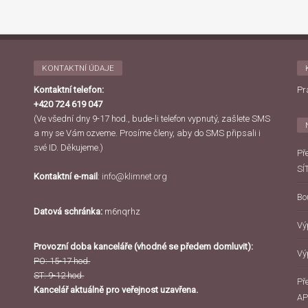
KONTAKTNÍ ÚDAJE
Kontaktní telefon:
Pr
+420 724 619 047
(Ve všední dny 9-17 hod., bude-li telefon vypnutý, zašlete SMS
a my se Vám ozveme. Prosíme členy, aby do SMS připsali i
své ID. Děkujeme.)
Př
SÍ
Kontaktní e-mail
:
info@klimnet.org
Bo
Datová schránka:
m6nqrhz
Vý
Provozní doba kanceláře (vhodné se předem domluvit):
Vý
PO: 15-17 hod.
ST: 9-12 hod.
Př
Kancelář aktuálně pro veřejnost uzavřena.
AP