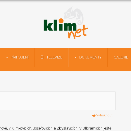
PŘIPOJENÍ
TELEVIZE
DOKUMENTY
GALERIE
Vytisknout
ově, v Klimkovicích, Josefovicích a Zbyslavicích.
V Olbramicích ještě