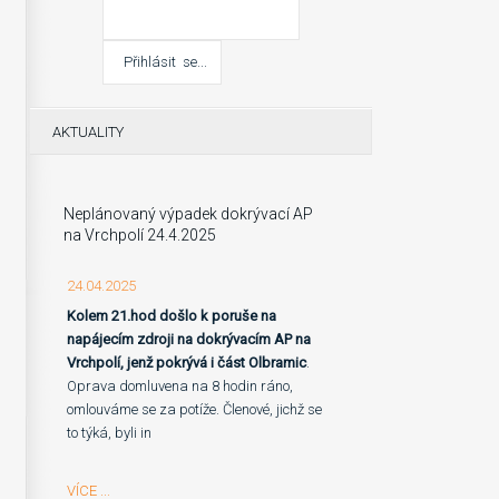
AKTUALITY
Neplánovaný výpadek dokrývací AP
na Vrchpolí 24.4.2025
24.04.2025
Kolem 21.hod došlo k poruše na
napájecím zdroji na dokrývacím AP na
Vrchpolí, jenž pokrývá i část Olbramic
.
Oprava domluvena na 8 hodin ráno,
omlouváme se za potíže. Členové, jichž se
to týká, byli in
VÍCE ...