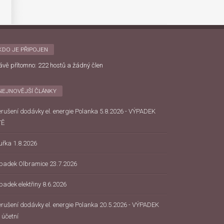
KDO JE PŘIPOJEN
ávě přítomno: 222 hostů a žádný člen
NEJNOVĚJŠÍ ČLÁNKY
erušení dodávky el. energie Polanka 5.8.2026 - VÝPADEK
TĚ
uřka 1.8.2026
padek Olbramice 23.7.2026
padek elektřiny 8.6.2026
erušení dodávky el. energie Polanka 20.5.2026 - VÝPADEK
 účetní