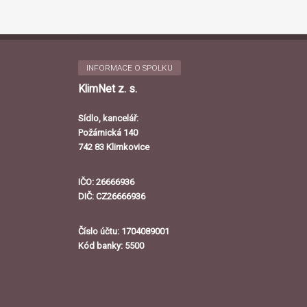
INFORMACE O SPOLKU
KlimNet z. s.
Sídlo, kancelář:
Požárnická 140
742 83 Klimkovice
IČO: 26666936
DIČ: CZ26666936
Číslo účtu: 1704089001
Kód banky: 5500