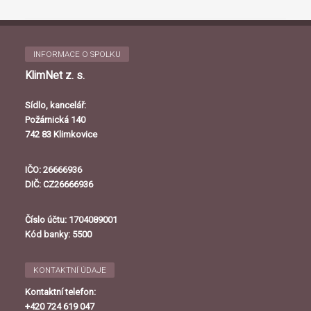
INFORMACE O SPOLKU
KlimNet z. s.
Sídlo, kancelář:
Požárnická 140
742 83 Klimkovice
IČO: 26666936
DIČ: CZ26666936
Číslo účtu: 1704089001
Kód banky: 5500
KONTAKTNÍ ÚDAJE
Kontaktní telefon:
+420 724 619 047