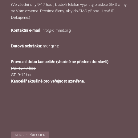
(Ve všední dny 9-17 hod., bude-li telefon vypnutý, zašlete SMS a my
se Vám ozveme. Prosíme členy, aby do SMS připsali i své ID.
Děkujeme.)
Kontaktní e-mail
:
info@klimnet.org
Datová schránka:
m6nqrhz
Provozní doba kanceláře (vhodné se předem domluvit):
PO: 15-17 hod.
ST: 9-12 hod.
Kancelář aktuálně pro veřejnost uzavřena.
KDO JE PŘIPOJEN