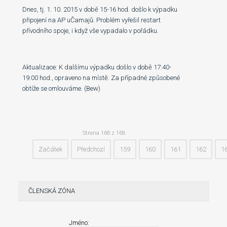
Dnes, tj. 1. 10. 2015 v době 15-16 hod. došlo k výpadku
připojení na AP uČamajů. Problém vyřešil restart
přívodního spoje, i když vše vypadalo v pořádku.
Aktualizace: K dalšímu výpadku došlo v době 17:40-
19:00 hod., opraveno na místě. Za případné způsobené
obtíže se omlouváme. (Bew)
Strana 168 z 168
Začátek
Předchozí
159
160
161
162
1
ČLENSKÁ ZÓNA
Jméno: