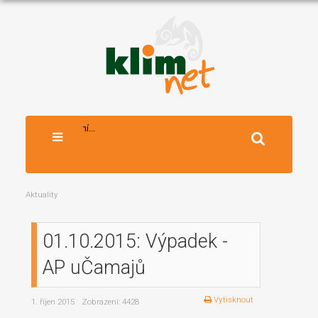
Vyhledávání...
Aktuality
01.10.2015: Výpadek -
AP uČamajů
Vytisknout
1. říjen 2015
Zobrazení: 4428