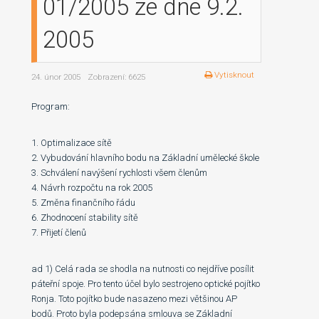
01/2005 ze dne 9.2.
2005
Vytisknout
24. únor 2005
Zobrazení: 6625
Program:
1. Optimalizace sítě
2. Vybudování hlavního bodu na Základní umělecké škole
3. Schválení navýšení rychlosti všem členům
4. Návrh rozpočtu na rok 2005
5. Změna finančního řádu
6. Zhodnocení stability sítě
7. Přijetí členů
ad 1) Celá rada se shodla na nutnosti co nejdříve posílit
páteřní spoje. Pro tento účel bylo sestrojeno optické pojítko
Ronja. Toto pojítko bude nasazeno mezi většinou AP
bodů. Proto byla podepsána smlouva se Základní