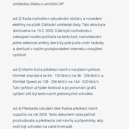
uměleckou školou o umístění AP.
ad 2) Rada rozhodla o vybudování stožáru a rozvedení
elektřiny na půdě Základní umělecké školy. Tato akce byla
domluvena na 19.2. 2005. Dále bylo rozhodnuto o
zakoupení nového počítače na tento bod, nainstalování
jedné sektorové antény, která by pokrývala směr řadovky
a domluvě s naším poskytovatelem internetu o navýšení
rychlosti.
ad 3) Martin Kuča přednesl návrh o navýšení rychlosti
KlimNet standard ze 64 - 192 kbit/s na 96 - 256 kbit/s a
KlimNet Speed ze 128 - 256 kbit/s na 164 - 320 kbit/s.
Tuto rychlost už týden testoval a po porovnání grafů
vytížení sítě byl tento návrh jednomyslně schválen.
ad 4) Předseda sdružení Aleš Raška přednesl návrh
rozpočtu na rok 2005. Tento dokument rada pečlivě
prostudovala a přednesla své návrhy a připomínky, aby
mohl být schválen na valné hromadě.