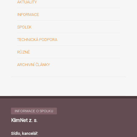
AKTUALITY
INFORMACE
SPOLEK
TECHNICKÁ PODPORA
RŮZNÉ
ARCHIVNÍ ČLÁNKY
INFORMACE O SPOLKU
KlimNet z. s.
Sídlo, kancelář: