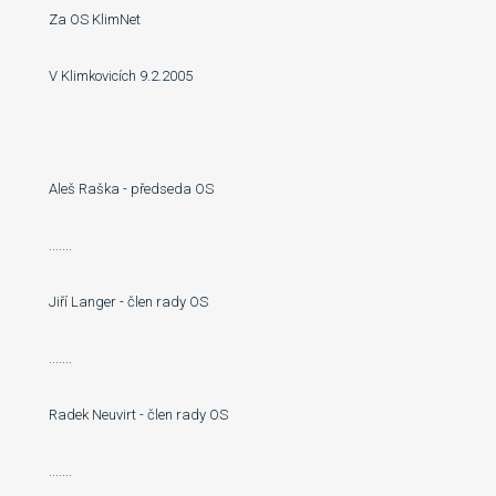
Za OS KlimNet
V Klimkovicích 9.2.2005
Aleš Raška - předseda OS
.......
Jiří Langer - člen rady OS
.......
Radek Neuvirt - člen rady OS
.......