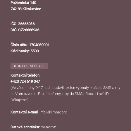
Požárnická 140
742 83 Klimkovice
IČO: 26666936
DIČ: CZ26666936
Číslo účtu: 1704089001
Kód banky: 5500
KONTAKTNÍ ÚDAJE
Kontaktní telefon:
+420 724 619 047
(Ve všední dny 9-17 hod., bude-li telefon vypnutý, zašlete SMS a my
se Vám ozveme. Prosíme členy, aby do SMS připsali i své ID.
Děkujeme.)
Kontaktní e-mail
:
info@klimnet.org
Datová schránka:
m6nqrhz