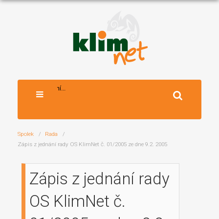
Vyhledávání...
Spolek
Rada
Zápis z jednání rady OS KlimNet č. 01/2005 ze dne 9.2. 2005
Zápis z jednání rady
OS KlimNet č.