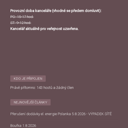
Provozní doba kanceláře (vhodné se předem domluvit):
PO: 15-17 hod.
ST: 9-12 hod.
Kancelář aktuálně pro veřejnost uzavřena.
KDO JE PŘIPOJEN
Právě přítomno: 143 hostů a žádný člen
NEJNOVĚJŠÍ ČLÁNKY
Přerušení dodávky el. energie Polanka 5.8.2026 - VÝPADEK SÍTĚ
Bouřka 1.8.2026