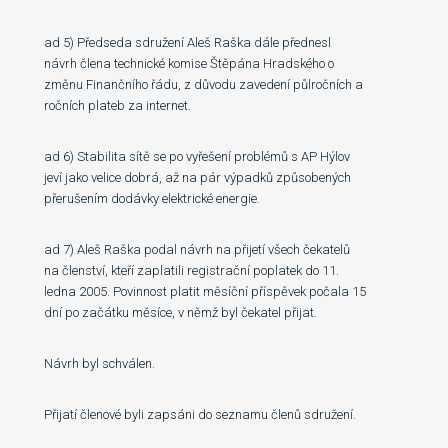
ad 5) Předseda sdružení Aleš Raška dále přednesl
návrh člena technické komise Štěpána Hradského o
změnu Finančního řádu, z důvodu zavedení půlročních a
ročních plateb za internet.
ad 6) Stabilita sítě se po vyřešení problémů s AP Hýlov
jeví jako velice dobrá, až na pár výpadků způsobených
přerušením dodávky elektrické energie.
ad 7) Aleš Raška podal návrh na přijetí všech čekatelů
na členství, kteří zaplatili registrační poplatek do 11.
ledna 2005. Povinnost platit měsíční příspěvek počala 15
dní po začátku měsíce, v němž byl čekatel přijat.
Návrh byl schválen.
Přijatí členové byli zapsáni do seznamu členů sdružení.