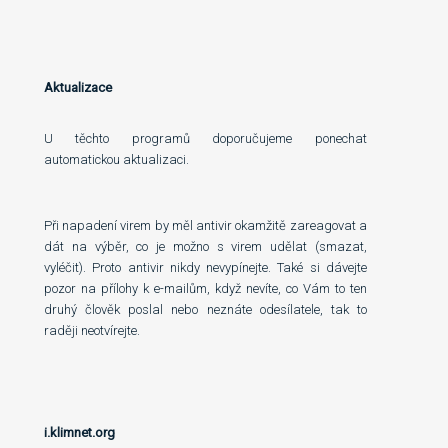
Aktualizace
U těchto programů doporučujeme ponechat
automatickou aktualizaci.
Při napadení virem by měl antivir okamžitě zareagovat a
dát na výběr, co je možno s virem udělat (smazat,
vyléčit). Proto antivir nikdy nevypínejte. Také si dávejte
pozor na přílohy k e-mailům, když nevíte, co Vám to ten
druhý člověk poslal nebo neznáte odesílatele, tak to
raději neotvírejte.
i.klimnet.org