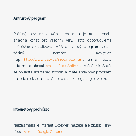
Antivirový program
Počítač bez antivirového programu je na internetu
snadná kořist pro všechny viry. Proto doporučujeme
průběžně aktualizovat Váš antivirový program. Jestli
žádný nemáte, navštivte
např.
http://www.asw.cz/index_cze.html
. Tam si můžete
zdarma stáhnout
avast! Free Antivirus
v češtině. Stačí
se po instalaci zaregistrovat a máte antivirový program
na jeden rok zdarma. A po roce se zaregistrujete znovu...
Internetový prohlížeč
Nejznámější je Internet Explorer, můžete ale zkusit i jiný,
třeba
Mozillu
,
Google Chrome
...