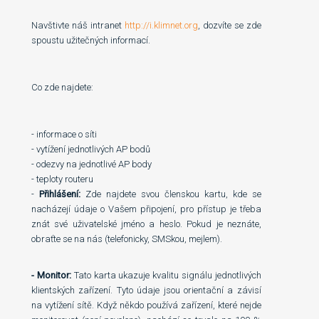
Navštivte náš intranet
http://i.klimnet.org
, dozvíte se zde
spoustu užitečných informací.
Co zde najdete:
- informace o síti
- vytížení jednotlivých AP bodů
- odezvy na jednotlivé AP body
- teploty routeru
-
Přihlášení:
Zde najdete svou členskou kartu, kde se
nacházejí údaje o Vašem připojení, pro přístup je třeba
znát své uživatelské jméno a heslo. Pokud je neznáte,
obraťte se na nás (telefonicky, SMSkou, mejlem).
-
Monitor:
Tato karta ukazuje kvalitu signálu jednotlivých
klientských zařízení. Tyto údaje jsou orientační a závisí
na vytížení sítě. Když někdo používá zařízení, které nejde