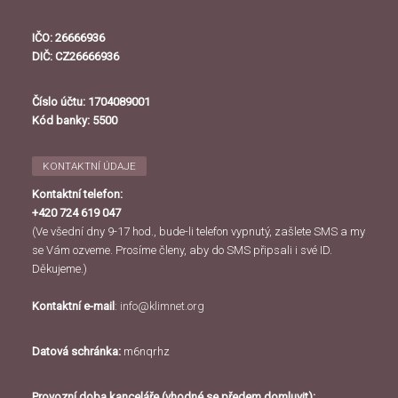
IČO: 26666936
DIČ: CZ26666936
Číslo účtu: 1704089001
Kód banky: 5500
KONTAKTNÍ ÚDAJE
Kontaktní telefon:
+420 724 619 047
(Ve všední dny 9-17 hod., bude-li telefon vypnutý, zašlete SMS a my
se Vám ozveme. Prosíme členy, aby do SMS připsali i své ID.
Děkujeme.)
Kontaktní e-mail
:
info@klimnet.org
Datová schránka:
m6nqrhz
Provozní doba kanceláře (vhodné se předem domluvit):