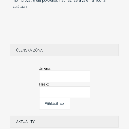
monitorovat (není povoleno), nachází se trvale na 100 %
ztrátách.
ČLENSKÁ ZÓNA
Jméno:
Heslo:
AKTUALITY