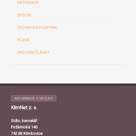
INFORMACE
SPOLEK
TECHNICKÁ PODPORA
RŮZNÉ
ARCHIVNÍ ČLÁNKY
INFORMACE O SPOLKU
KlimNet z. s.
Sídlo, kancelář:
Požárnická 140
742 83 Klimkovice