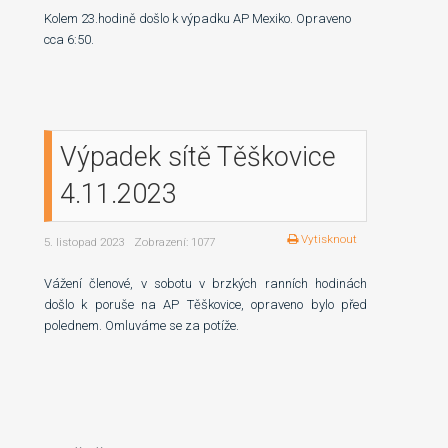
Kolem 23.hodině došlo k výpadku AP Mexiko. Opraveno
cca 6:50.
Výpadek sítě Těškovice
4.11.2023
Vytisknout
5. listopad 2023
Zobrazení: 1077
Vážení členové, v sobotu v brzkých ranních hodinách
došlo k poruše na AP Těškovice, opraveno bylo před
polednem. Omluváme se za potíže.