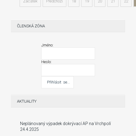
Začátek
Předchozí
18
19
20
21
22
ČLENSKÁ ZÓNA
Jméno:
Heslo:
AKTUALITY
Neplánovaný výpadek dokrývací AP na Vrchpolí
24.4.2025