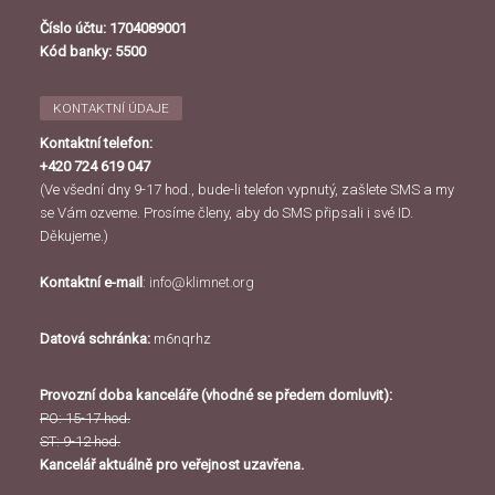
Číslo účtu: 1704089001
Kód banky: 5500
KONTAKTNÍ ÚDAJE
Kontaktní telefon:
+420 724 619 047
(Ve všední dny 9-17 hod., bude-li telefon vypnutý, zašlete SMS a my
se Vám ozveme. Prosíme členy, aby do SMS připsali i své ID.
Děkujeme.)
Kontaktní e-mail
:
info@klimnet.org
Datová schránka:
m6nqrhz
Provozní doba kanceláře (vhodné se předem domluvit):
PO: 15-17 hod.
ST: 9-12 hod.
Kancelář aktuálně pro veřejnost uzavřena.