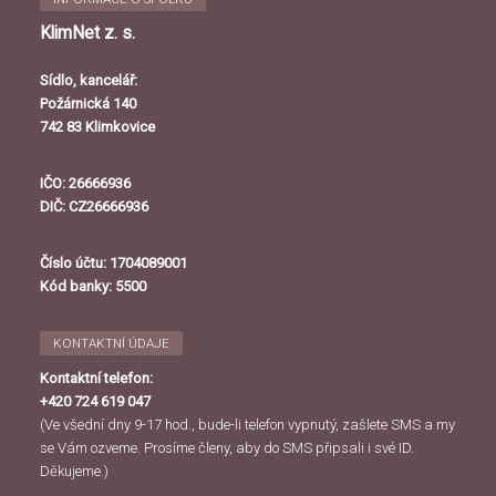
KlimNet z. s.
Sídlo, kancelář:
Požárnická 140
742 83 Klimkovice
IČO: 26666936
DIČ: CZ26666936
Číslo účtu: 1704089001
Kód banky: 5500
KONTAKTNÍ ÚDAJE
Kontaktní telefon:
+420 724 619 047
(Ve všední dny 9-17 hod., bude-li telefon vypnutý, zašlete SMS a my
se Vám ozveme. Prosíme členy, aby do SMS připsali i své ID.
Děkujeme.)