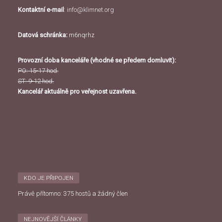
Kontaktní e-mail
:
info@klimnet.org
Datová schránka:
m6nqrhz
Provozní doba kanceláře (vhodné se předem domluvit):
PO: 15-17 hod.
ST: 9-12 hod.
Kancelář aktuálně pro veřejnost uzavřena.
KDO JE PŘIPOJEN
Právě přítomno: 375 hostů a žádný člen
NEJNOVĚJŠÍ ČLÁNKY