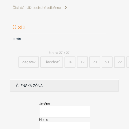
Číst dál: Již podruhé odloženo
O síti
O síti
Strana 27 z 27
Začátek
Předchozí
18
19
20
21
22
ČLENSKÁ ZÓNA
Jméno:
Heslo: