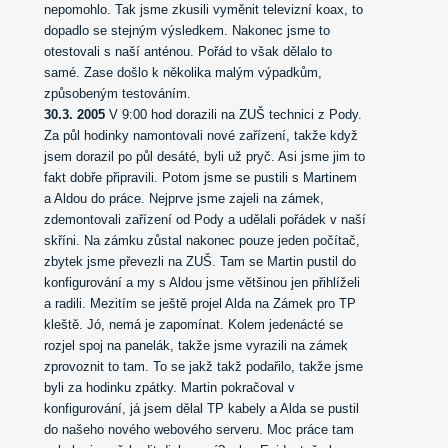
nepomohlo. Tak jsme zkusili vyměnit televizní koax, to
dopadlo se stejným výsledkem. Nakonec jsme to
otestovali s naší anténou. Pořád to však dělalo to
samé. Zase došlo k několika malým výpadkům,
způsobeným testováním.
30.3. 2005
V 9:00 hod dorazili na ZUŠ technici z Pody.
Za půl hodinky namontovali nové zařízení, takže když
jsem dorazil po půl desáté, byli už pryč. Asi jsme jim to
fakt dobře připravili.
Potom jsme se pustili s Martinem
a Aldou do práce. Nejprve jsme zajeli na zámek,
zdemontovali zařízení od Pody a udělali pořádek v naší
skříni. Na zámku zůstal nakonec pouze jeden počítač,
zbytek jsme převezli na ZUŠ. Tam se Martin pustil do
konfigurování a my s Aldou jsme většinou jen přihlíželi
a radili.
Mezitím se ještě projel Alda na Zámek pro TP
kleště. Jó, nemá je zapomínat.
Kolem jedenácté se
rozjel spoj na panelák, takže jsme vyrazili na zámek
zprovoznit to tam. To se jakž takž podařilo, takže jsme
byli za hodinku zpátky.
Martin pokračoval v
konfigurování, já jsem dělal TP kabely a Alda se pustil
do našeho nového webového serveru. Moc práce tam