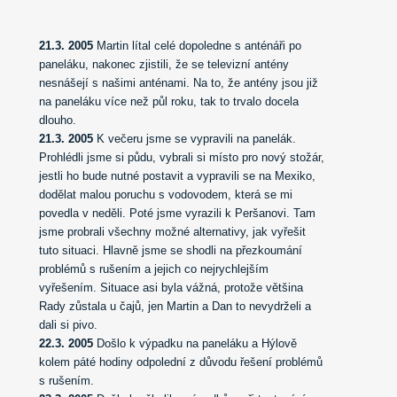
21.3. 2005
Martin lítal celé dopoledne s anténáři po
paneláku, nakonec zjistili, že se televizní antény
nesnášejí s našimi anténami. Na to, že antény jsou již
na paneláku více než půl roku, tak to trvalo docela
dlouho.
21.3. 2005
K večeru jsme se vypravili na panelák.
Prohlédli jsme si půdu, vybrali si místo pro nový stožár,
jestli ho bude nutné postavit a vypravili se na Mexiko,
dodělat malou poruchu s vodovodem, která se mi
povedla v neděli.
Poté jsme vyrazili k Peršanovi. Tam
jsme probrali všechny možné alternativy, jak vyřešit
tuto situaci. Hlavně jsme se shodli na přezkoumání
problémů s rušením a jejich co nejrychlejším
vyřešením. Situace asi byla vážná, protože většina
Rady zůstala u čajů, jen Martin a Dan to nevydrželi a
dali si pivo.
22.3. 2005
Došlo k výpadku na paneláku a Hýlově
kolem páté hodiny odpolední z důvodu řešení problémů
s rušením.