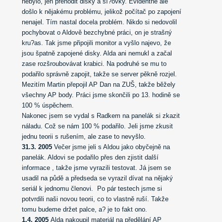
nebylo, jen přehodit disky a sí?ovky. Evidentně ale
došlo k nějakému problému, jelikož počítač po zapojení
nenajel. Tím nastal docela problém. Nikdo si nedovolil
pochybovat o Aldově bezchybné práci, on je strašný
kru?as.
Tak jsme připojili monitor a
vyšlo najevo, že
jsou špatně zapojené disky. Alda ani nemukl a začal
zase rozšroubovávat krabici. Na podruhé se mu to
podařilo správně zapojit, takže se server pěkně rozjel.
Mezitím Martin přepojil AP Dan na ZUŠ, takže běžely
všechny AP body. Práci jsme skončili po 13. hodině se
100
%
úspěchem
.
Nakonec jsem se vydal s Radkem na panelák si zkazit
náladu. Což se nám 100
%
podařilo. Jeli jsme zkusit
jednu teorii s rušením, ale zase to nevyšlo.
31.3. 2005
Večer jsme jeli s Aldou jako obyčejně na
panelák. Aldovi se podařilo přes den zjistit další
informace , takže jsme vyrazili testovat. Já jsem se
usadil na půdě a předseda se vyrazil dívat na nějaký
seriál k jednomu členovi.
Po pár testech jsme si
potvrdili naši novou teorii, co to vlastně ruší. Takže
tomu budeme držet palce, a? je to fakt ono.
1.4. 2005
Alda nakoupil materiál na předělání AP