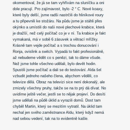
okomentoval, že já se tam vyhřívám na sluníčku a oni
dole pracují. Pro zajímavost, bylo -2 ° C.
Nové koaxy,
které byly delší, jsme radši nastrčili do hliníkové roury
a tu připevnili ke stožáru. Na půdu jsme je stáhli přes
okýnko a umístili do naši nové plechové krabice, která
je dražší, než celý počítač co je v ní.
Ta krabice je fakt
vymakaná, má v sobě 6 zásuvek a větrací mřížky.
Krásně tam vejde počítač a s trochou donucování i
Ronja, ovislink a switch. Vypadá to fakt profesionálně,
až nebudeme vědět co s penězi, tak to dáme všude.
Než jsme tohle všechno udělali, bylo devět hodin.
Spustili jsme počítač a dali se do testování. Alda šel
vzbudit jednoho našeho člena, abychom věděli, co
televize dělá. Obraz na televizi sice není dokonalý, ale
zmizely všechny pruhy, takže se na to prý dá dívat.
No
uvidíme ještě večer, jestli se to nějak projeví. Do desíti
jsme udělali na půdě úklid a vyrazili domů. Dost tam
chyběl Martin, který se mezitím vytratil. Na úklid tam
nechal jen svého zaměstnance Aldu, který když nemá
nad sebou vedení, tak na to evidentně kašle.