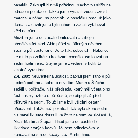
panelák. Zakoupil hlavně pořádnou plechovou skřío na
odrušení počítače. Takže jsme vyrazili večer zavést
materiál a nářadí na panelák. V paneláku jsme už jako
doma, za chvíli jsme byli nahoře a začali vytahovat
věci na půdu.
Mezitím jsme se začali domlouvat na zítřejší
předělávající akci. Alda přišel se šíleným návrhem
začít o půl šesté ráno. Je to fakt sebevrah.
Nakonec
se mi to po velkém ukecávání
podařilo usmlouvat na
sedm hodin ráno. Stejně jsme zvědaví, v kolik to
vlastně vyrazíme.
2.4. 2005
Neuvěřitelná událost, zapnul jsem ráno o půl
sedmé počítač a koho to nevidím, Martin a Štěpán
seděli u počítače. Náš předseda, který měl včera plno
řečí, jak vyrazíme o půl šesté, se připojil až před
třičtvrtě na sedm. To už jsme byli všichni ostatní
připravení. Takže než posnídal, tak bylo skoro sedm.
Na panelák jsme dorazili ve čtvrt na osm ve složení já,
Alda, Martin a Štěpán. Hned jsme se pustili do
likvidace starých koaxů.
Já jsem odizolovával a
sundával na střeše koaxy, což Martin hned