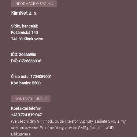
INFORMACE O SPOLKU
KlimNet z. s.
Sídlo, kancelář:
Požárnická 140
742 83 Klimkovice
IČO: 26666936
DIČ: CZ26666936
Číslo účtu: 1704089001
Kód banky: 5500
KONTAKTNÍ ÚDAJE
Kontaktní telefon:
+420 724 619 047
(Ve všední dny 9-17 hod., bude-li telefon vypnutý, zašlete SMS a my
se Vám ozveme. Prosíme členy, aby do SMS připsali i své ID.
Děkujeme.)