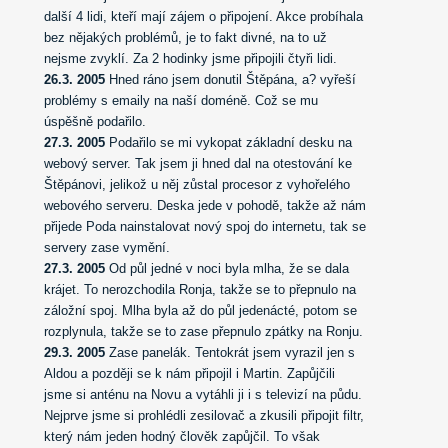
další 4 lidi, kteří mají zájem o připojení. Akce probíhala
bez nějakých problémů, je to fakt divné, na to už
nejsme zvyklí. Za 2 hodinky jsme připojili čtyři lidi.
26.3. 2005
Hned ráno jsem donutil Štěpána, a? vyřeší
problémy s emaily na naší doméně. Což se mu
úspěšně podařilo.
27.3. 2005
Podařilo se mi vykopat základní desku na
webový server. Tak jsem ji hned dal na otestování ke
Štěpánovi, jelikož u něj zůstal procesor z vyhořelého
webového serveru. Deska jede v pohodě, takže až nám
přijede Poda nainstalovat nový spoj do internetu, tak se
servery zase vymění.
27.3. 2005
Od půl jedné v noci byla mlha, že se dala
krájet. To nerozchodila Ronja, takže se to přepnulo na
záložní spoj. Mlha byla až do půl jedenácté, potom se
rozplynula, takže se to zase přepnulo zpátky na Ronju.
29.3. 2005
Zase panelák. Tentokrát jsem vyrazil jen s
Aldou a později se k nám připojil i Martin. Zapůjčili
jsme si anténu na Novu a vytáhli ji i s televizí na půdu.
Nejprve jsme si prohlédli zesilovač a zkusili připojit filtr,
který nám jeden hodný člověk zapůjčil. To však