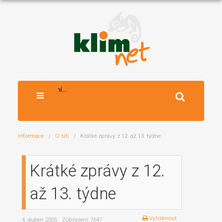
Vyhledávání...
Informace
O síti
Krátké zprávy z 12. až 13. týdne
Krátké zprávy z 12.
až 13. týdne
Vytisknout
4. duben 2005
Zobrazení: 7647