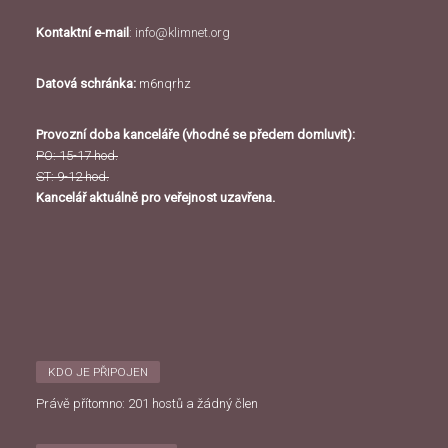
Kontaktní e-mail
:
info@klimnet.org
Datová schránka:
m6nqrhz
Provozní doba kanceláře (vhodné se předem domluvit):
PO: 15-17 hod.
ST: 9-12 hod.
Kancelář aktuálně pro veřejnost uzavřena.
KDO JE PŘIPOJEN
Právě přítomno: 201 hostů a žádný člen