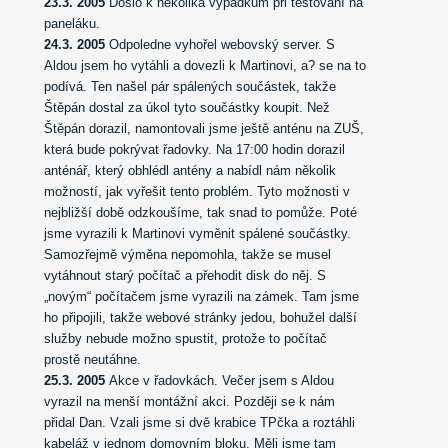
23.3. 2005
Došlo k několika výpadkům při testování na
paneláku.
24.3. 2005
Odpoledne vyhořel webovský server. S
Aldou jsem ho vytáhli a dovezli k Martinovi, a? se na to
podívá. Ten našel pár spálených součástek, takže
Štěpán dostal za úkol tyto součástky koupit. Než
Štěpán dorazil, namontovali jsme ještě anténu na ZUŠ,
která bude pokrývat řadovky. Na 17:00 hodin dorazil
anténář, který obhlédl antény a nabídl nám několik
možností, jak vyřešit tento problém. Tyto možnosti v
nejbližší době odzkoušíme, tak snad to pomůže. Poté
jsme vyrazili k Martinovi vyměnit spálené součástky.
Samozřejmě výměna nepomohla, takže se musel
vytáhnout starý počítač a přehodit disk do něj. S
„novým“ počítačem jsme vyrazili na zámek. Tam jsme
ho připojili, takže webové stránky jedou, bohužel další
služby nebude možno spustit, protože to počítač
prostě neutáhne.
25.3. 2005
Akce v řadovkách. Večer jsem s Aldou
vyrazil na menší montážní akci. Později se k nám
přidal Dan. Vzali jsme si dvě krabice TPčka a roztáhli
kabeláž v jednom domovním bloku. Měli jsme tam