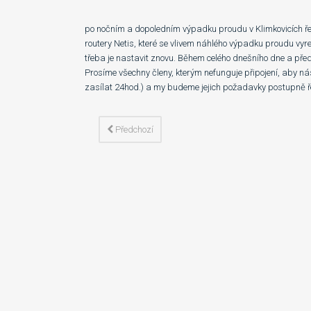
po nočním a dopoledním výpadku proudu v Klimkovicích řeš
routery Netis, které se vlivem náhlého výpadku proudu vyre
třeba je nastavit znovu. Během celého dnešního dne a př
Prosíme všechny členy, kterým nefunguje připojení, aby n
zasílat 24hod.) a my budeme jejich požadavky postupně ř
Předchozí