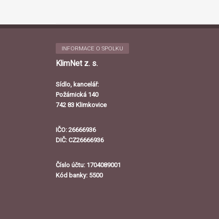
INFORMACE O SPOLKU
KlimNet z. s.
Sídlo, kancelář:
Požárnická 140
742 83 Klimkovice
IČO: 26666936
DIČ: CZ26666936
Číslo účtu: 1704089001
Kód banky: 5500