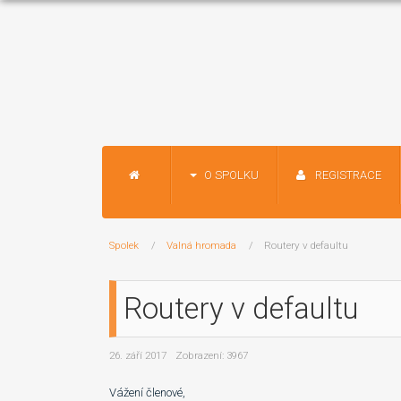
O SPOLKU
REGISTRACE
Spolek
Valná hromada
Routery v defaultu
Routery v defaultu
26. září 2017
Zobrazení: 3967
Vážení členové,