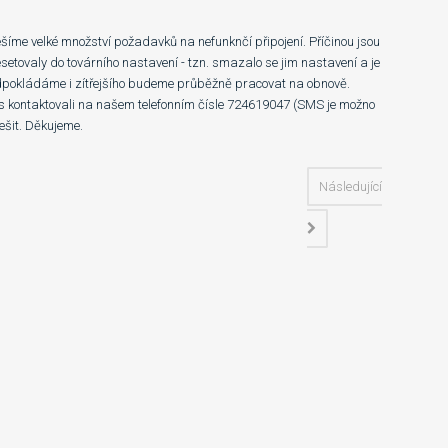
íme velké množství požadavků na nefunknčí připojení. Příčinou jsou
setovaly do továrního nastavení - tzn. smazalo se jim nastavení a je
edpokládáme i zítřejšího budeme průběžně pracovat na obnově.
ás kontaktovali na našem telefonním čísle 724619047 (SMS je možno
ešit. Děkujeme.
Následující