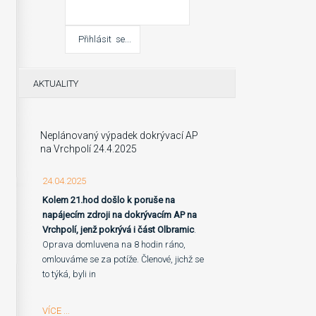
AKTUALITY
Neplánovaný výpadek dokrývací AP
na Vrchpolí 24.4.2025
24.04.2025
Kolem 21.hod došlo k poruše na
napájecím zdroji na dokrývacím AP na
Vrchpolí, jenž pokrývá i část Olbramic
.
Oprava domluvena na 8 hodin ráno,
omlouváme se za potíže. Členové, jichž se
to týká, byli in
VÍCE ...