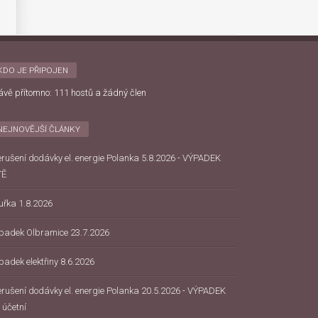
KDO JE PŘIPOJEN
ávě přítomno: 111 hostů a žádný člen
NEJNOVĚJŠÍ ČLÁNKY
erušení dodávky el. energie Polanka 5.8.2026 - VÝPADEK
TĚ
uřka 1.8.2026
padek Olbramice 23.7.2026
padek elektřiny 8.6.2026
erušení dodávky el. energie Polanka 20.5.2026 - VÝPADEK
 účetní