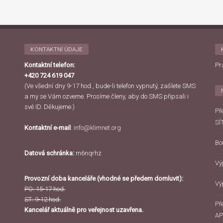
KONTAKTNÍ ÚDAJE
Kontaktní telefon:
Pr
+420 724 619 047
(Ve všední dny 9-17 hod., bude-li telefon vypnutý, zašlete SMS
a my se Vám ozveme. Prosíme členy, aby do SMS připsali i
své ID. Děkujeme.)
Př
SÍ
Kontaktní e-mail
:
info@klimnet.org
Bo
Datová schránka:
m6nqrhz
Vý
Provozní doba kanceláře (vhodné se předem domluvit):
Vý
PO: 15-17 hod.
ST: 9-12 hod.
Př
Kancelář aktuálně pro veřejnost uzavřena.
AP