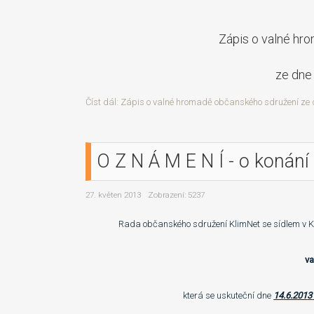
Zápis o valné hr
ze dne
Číst dál: Zápis o valné hromadě občanského sdružení ze
O Z N Á M E N Í - o konán
27. květen 2013
Zobrazení: 5237
Rada občanského sdružení KlimNet se sídlem v Klim
v
která se uskuteční dne
14
.6.201
3