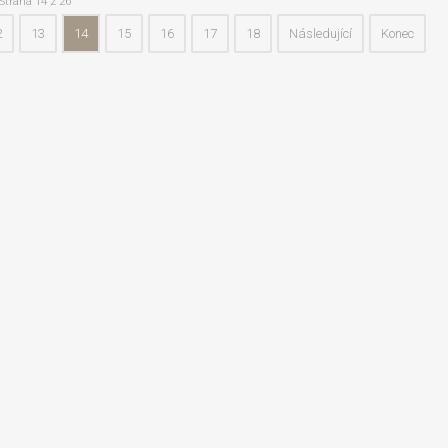
Strana 14 z 26
2
13
14
15
16
17
18
Následující
Konec