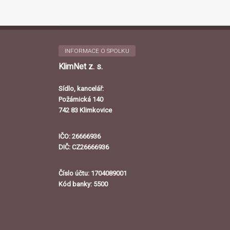
INFORMACE O SPOLKU
KlimNet z. s.
Sídlo, kancelář:
Požárnická 140
742 83 Klimkovice
IČO: 26666936
DIČ: CZ26666936
Číslo účtu: 1704089001
Kód banky: 5500