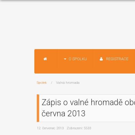
O SPOLKU
REGISTRACE
Spolek
Valná hromada
Zápis o valné hromadě ob
června 2013
12. červenec 2013
Zobrazení: 5533