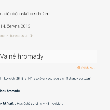
omadě občanského sdružení
 14. června 2013
 dne 14. června 2013
í Valné hromady
Vytisknout
kovicích, 28.října 141, svolává v souladu s čl. 5 stanov sdružení
alnou hromadu
,
v 18 hodin
v Hasičské zbrojnici v Klimkovicích.