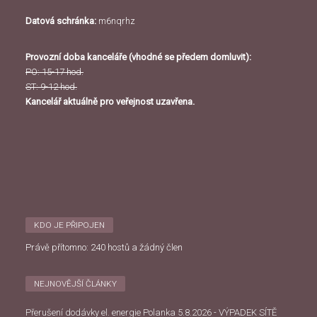
Datová schránka:
m6nqrhz
Provozní doba kanceláře (vhodné se předem domluvit):
PO: 15-17 hod.
ST: 9-12 hod.
Kancelář aktuálně pro veřejnost uzavřena.
KDO JE PŘIPOJEN
Právě přítomno: 240 hostů a žádný člen
NEJNOVĚJŠÍ ČLÁNKY
Přerušení dodávky el. energie Polanka 5.8.2026 - VÝPADEK SÍTĚ