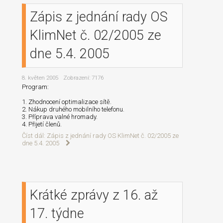
Zápis z jednání rady OS
KlimNet č. 02/2005 ze
dne 5.4. 2005
8. květen 2005
Zobrazení: 7176
Program:
1. Zhodnocení optimalizace sítě.
2. Nákup druhého mobilního telefonu.
3. Příprava valné hromady.
4. Přijetí členů.
Číst dál: Zápis z jednání rady OS KlimNet č. 02/2005 ze
dne 5.4. 2005
Krátké zprávy z 16. až
17. týdne