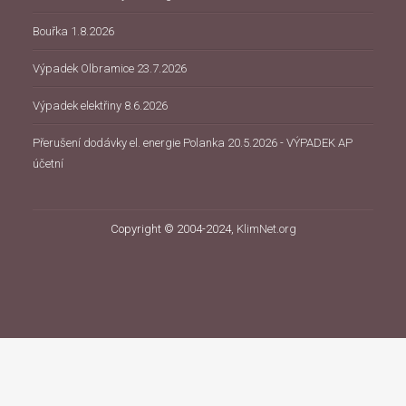
Bouřka 1.8.2026
Výpadek Olbramice 23.7.2026
Výpadek elektřiny 8.6.2026
Přerušení dodávky el. energie Polanka 20.5.2026 - VÝPADEK AP
účetní
Copyright © 2004-2024,
KlimNet.org