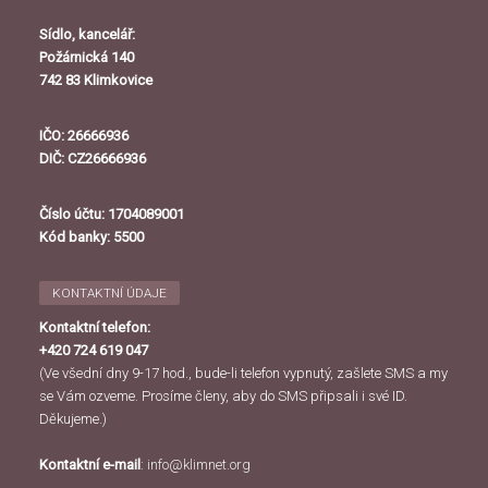
Sídlo, kancelář:
Požárnická 140
742 83 Klimkovice
IČO: 26666936
DIČ: CZ26666936
Číslo účtu: 1704089001
Kód banky: 5500
KONTAKTNÍ ÚDAJE
Kontaktní telefon:
+420 724 619 047
(Ve všední dny 9-17 hod., bude-li telefon vypnutý, zašlete SMS a my
se Vám ozveme. Prosíme členy, aby do SMS připsali i své ID.
Děkujeme.)
Kontaktní e-mail
:
info@klimnet.org