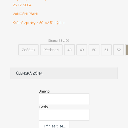
26.12. 2004
VÁNOčNÍ PřÁNÍ
Krátké zprávy z 50. až 51. týdne
Strana 53 z 60
Začátek
Předchozí
48
49
50
51
52
ČLENSKÁ ZÓNA
Jméno:
Heslo: