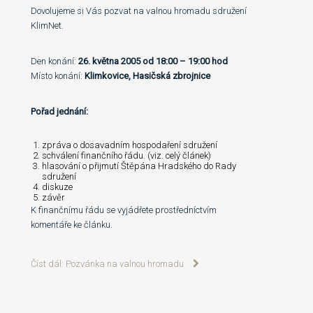
Dovolujeme si Vás pozvat na valnou hromadu sdružení
KlimNet.
Den konání:
26. května 2005 od 18:00 – 19:00 hod
Místo konání:
Klimkovice, Hasičská zbrojnice
Pořad jednání:
zpráva o dosavadním hospodaření sdružení
schválení finančního řádu. (viz. celý článek)
hlasování o přijmutí Štěpána Hradského do Rady
sdružení
diskuze
závěr
K finančnímu řádu se vyjádřete prostředníctvím
komentáře ke článku.
Číst dál: Pozvánka na valnou hromadu