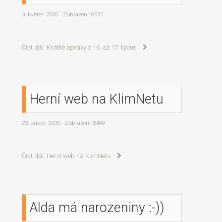
3. květen 2005
Zobrazení: 8670
Číst dál: Krátké zprávy z 16. až 17. týdne
Herní web na KlimNetu
23. duben 2005
Zobrazení: 8499
Číst dál: Herní web na KlimNetu
Alda má narozeniny :-))