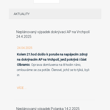
AKTUALITY
Neplánovaný výpadek dokrývací AP na Vrchpolí
24.4.2025
24.04.2025
Kolem 21.hod došlo k poruše na napájecím zdroji
na dokrývacím AP na Vrchpolí, jenž pokrývá i část
Olbramic
. Oprava domluvena na 8 hodin ráno,
omlouváme se za potíže. Členové, jichž se to týká, byli
in
VÍCE ...
Neplánovaný výpadek Polanka 14.2.2025