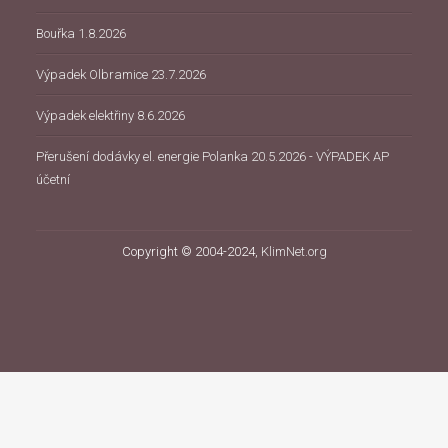
Bouřka 1.8.2026
Výpadek Olbramice 23.7.2026
Výpadek elektřiny 8.6.2026
Přerušení dodávky el. energie Polanka 20.5.2026 - VÝPADEK AP
účetní
Copyright © 2004-2024,
KlimNet.org