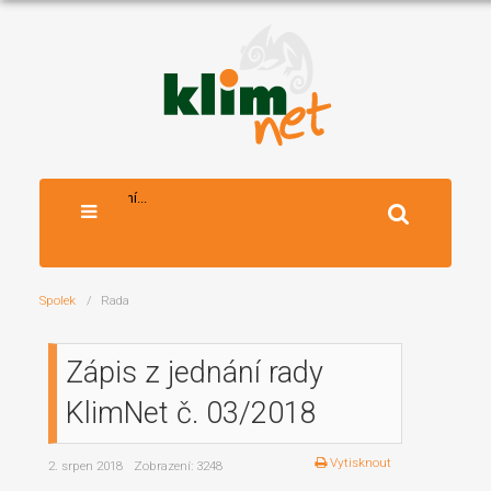
Vyhledávání...
Spolek
Rada
Zápis z jednání rady
KlimNet č. 03/2018
Vytisknout
2. srpen 2018
Zobrazení: 3248