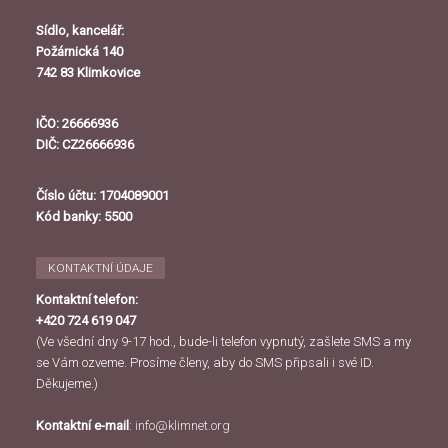
Sídlo, kancelář:
Požárnická 140
742 83 Klimkovice
IČO: 26666936
DIČ: CZ26666936
Číslo účtu: 1704089001
Kód banky: 5500
KONTAKTNÍ ÚDAJE
Kontaktní telefon:
+420 724 619 047
(Ve všední dny 9-17 hod., bude-li telefon vypnutý, zašlete SMS a my
se Vám ozveme. Prosíme členy, aby do SMS připsali i své ID.
Děkujeme.)
Kontaktní e-mail
:
info@klimnet.org