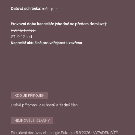
Datová schránka:
m6nqrhz
Provozní doba kanceláře (vhodné se předem domluvit):
PO: 15-17 hod.
ST: 9-12 hod.
Kancelář aktuálně pro veřejnost uzavřena.
KDO JE PŘIPOJEN
Právě přítomno: 208 hostů a žádný člen
NEJNOVĚJŠÍ ČLÁNKY
Přerušení dodávky el. energie Polanka 5.8.2026 - VÝPADEK SÍTĚ